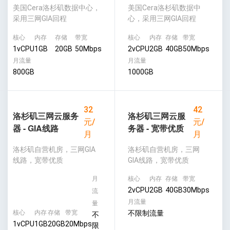
美国Cera洛杉矶数据中心，
美国Cera洛杉矶数据中
采用三网GIA回程
心，采用三网GIA回程
核心
内存
存储
带宽
核心
内存
存储
带宽
1vCPU
1GB
20GB
50Mbps
2vCPU
2GB
40GB
50Mbps
月流量
月流量
800GB
1000GB
32
42
洛杉矶三网云服务
洛杉矶三网云服
元/
元/
器 - GIA线路
务器 - 宽带优质
月
月
洛杉矶自营机房，三网GIA
洛杉矶自营机房，三网
线路，宽带优质
GIA线路，宽带优质
月
核心
内存
存储
带宽
2vCPU
2GB
40GB
30Mbps
流
月流量
量
核心
内存
存储
带宽
不限制流量
不
1vCPU
1GB
20GB
20Mbps
限