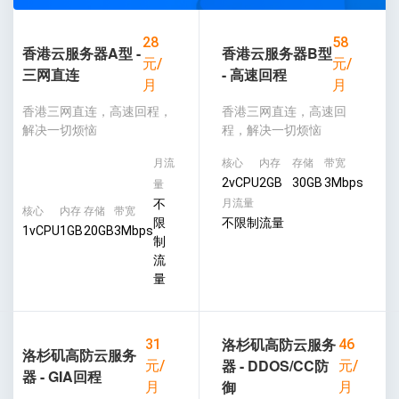
28
58
香港云服务器A型 -
香港云服务器B型
元/
元/
三网直连
- 高速回程
月
月
香港三网直连，高速回程，
香港三网直连，高速回
解决一切烦恼
程，解决一切烦恼
月流
核心
内存
存储
带宽
2vCPU
2GB
30GB
3Mbps
量
不
月流量
核心
内存
存储
带宽
限
不限制流量
1vCPU
1GB
20GB
3Mbps
制
流
量
洛杉矶高防云服务
31
46
洛杉矶高防云服务
器 - DDOS/CC防
元/
元/
器 - GIA回程
御
月
月