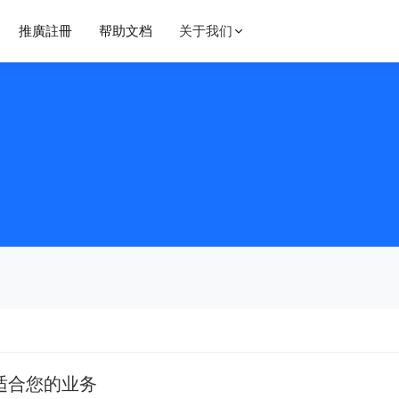
推廣註冊
帮助文档
关于我们
baremetal
备解决方案
网站解决方案
洛杉矶裸金属
美国Cera洛杉矶数据中心，采用三网GIA回程，国内秒开，单机20G防御，100G内秒解，100G停止后15分钟解封，SSD固态硬盘，KVM虚拟化架构。QQ群：1020282329
洛杉矶裸金属服务器，三网直连，防10G DDOS攻击 防cc攻击。SSD固态硬盘 测试IP：212.95.137.1 QQ群：1020282329
性能架构解决方案
高可用架构解决方案
香港裸金属服务器
香港机房 三网双程直连 国内访问速度飞快 国内0延迟 价格实惠！ 无防机房 被攻击封一小时IP 增加IP 10元/月。QQ群：1020282329
香港安畅机房 CN2 GIA线路 国内访问速度飞快。QQ群：1020282329
商解决方案
教育解决方案
洛杉矶自营四代机房 三网CN2线路 宽带优质 不限流量 金盾防火墙 防御20G DDOS攻击 防御cc攻击 QQ群：1020282329
惠
适合您的业务
2020年度爆款系列，特价Qkvm年付特惠专区US HK，专为轻量级应用打造，请勿长时间占用资源，共创良好环境。采用kvm虚拟化 SSD硬盘 Raid10 。QQ群：1020282329