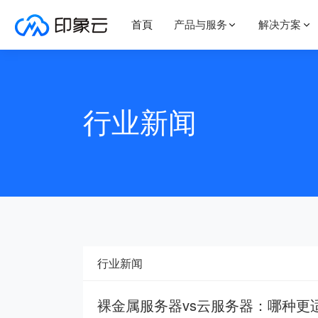
首頁
产品与服务
解决方案
了解我们
更多
通用解决方案
云服务器
定制服务
行业新闻
公司简介
行业新闻
有定制需求？对产品有疑问？
安全解决方案
灾
洛杉矶cera高防
云产品均接受定制，购买请联系
发展历程
站内通知
QQ 1572004222
售前咨询
上云迁移解决方案
高
荣誉资质
人才招聘
香港三网直连机房
联系我们
行业解决方案
洛杉矶三网四代机
行业新闻
游戏解决方案
电
特价Qkvm年付特
裸金属服务器vs云服务器：哪种更
视频存储解决方案