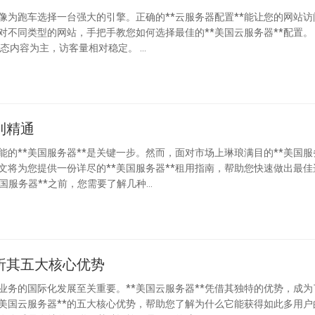
就像为跑车选择一台强大的引擎。正确的**云服务器配置**能让您的网站访
同类型的网站，手把手教您如何选择最佳的**美国云服务器**配置。 ##
1. 博客、企业官网等展示类网站 这类网站通常以静态内容为主，访客量相对稳定。 ...
到精通
的**美国服务器**是关键一步。然而，面对市场上琳琅满目的**美国服
文将为您提供一份详尽的**美国服务器**租用指南，帮助您快速做出最佳
不同的美国服务器类型 在租用**美国服务器**之前，您需要了解几种...
析其五大核心优势
务的国际化发展至关重要。**美国云服务器**凭借其独特的优势，成为
美国云服务器**的五大核心优势，帮助您了解为什么它能获得如此多用户