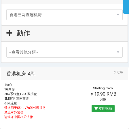
動作
0 可用
香港机房-A型
1核心
Starting from
1G内存
￥19.90 RMB
30G系统盘+20G数据盘
3M带宽 三网直连
月繳
不限流量
禁止用于55r，v7n等代理业务
立即購買
禁止对外发包
请遵守中国相关法律